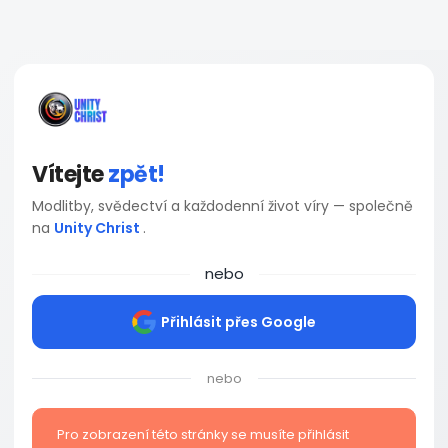
Vítejte
zpět!
Modlitby, svědectví a každodenní život víry — společně
na
Unity Christ
.
nebo
Přihlásit přes Google
nebo
Pro zobrazení této stránky se musíte přihlásit