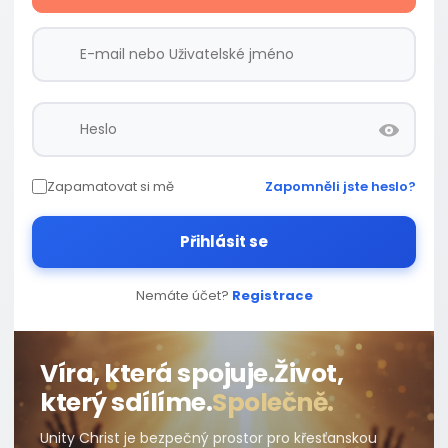
Zapamatovat si mě
Zapomněli jste heslo?
Přihlásit se
Nemáte účet?
Registrace
Víra, která spojuje.
Život,
který sdílíme.
Společně.
Unity Christ je bezpečný prostor pro křesťanskou