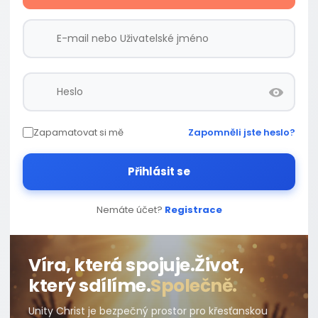
Zapamatovat si mě
Zapomněli jste heslo?
Přihlásit se
Nemáte účet?
Registrace
Víra, která spojuje.
Život,
který sdílíme.
Společně.
Unity Christ je bezpečný prostor pro křesťanskou