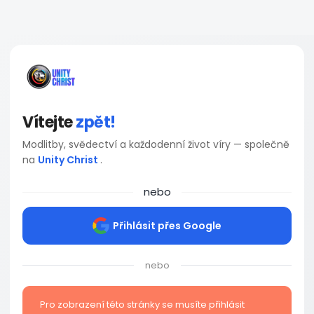
Vítejte
zpět!
Modlitby, svědectví a každodenní život víry — společně
na
Unity Christ
.
nebo
Přihlásit přes Google
nebo
Pro zobrazení této stránky se musíte přihlásit