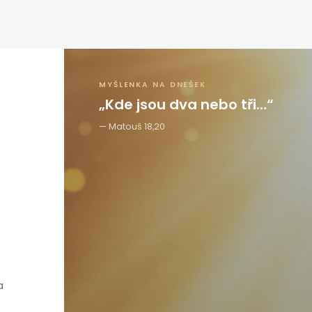
MYŠLENKA NA DNEŠEK
„Kde jsou dva nebo tři…“
Matouš 18,20
a