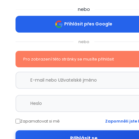
nebo
Přihlásit přes Google
nebo
Pro zobrazení této stránky se musíte přihlásit
Zapamatovat si mě
Zapomněli jste 
Přihlásit se