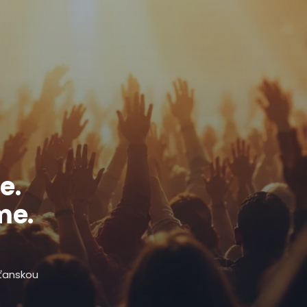
e.
me.
sťanskou