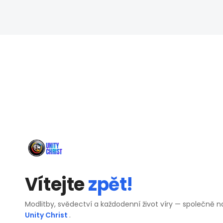
Vítejte
zpět!
Modlitby, svědectví a každodenní život víry — společně n
Unity Christ
.