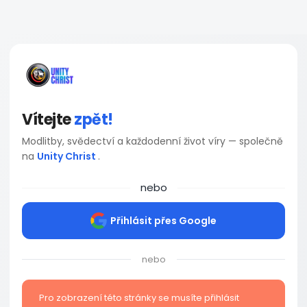
Vítejte
zpět!
Modlitby, svědectví a každodenní život víry — společně
na
Unity Christ
.
nebo
Přihlásit přes Google
nebo
Pro zobrazení této stránky se musíte přihlásit