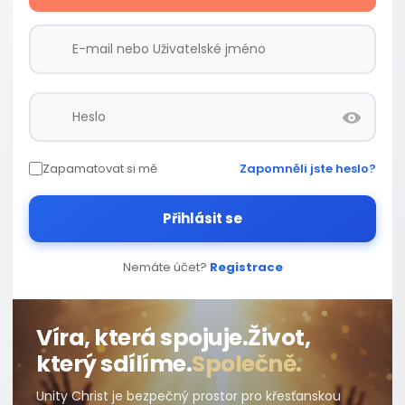
Zapamatovat si mě
Zapomněli jste heslo?
Přihlásit se
Nemáte účet?
Registrace
Víra, která spojuje.
Život,
který sdílíme.
Společně.
Unity Christ je bezpečný prostor pro křesťanskou