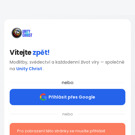
Vítejte
zpět!
Modlitby, svědectví a každodenní život víry — společně
na
Unity Christ
.
nebo
Přihlásit přes Google
nebo
Pro zobrazení této stránky se musíte přihlásit