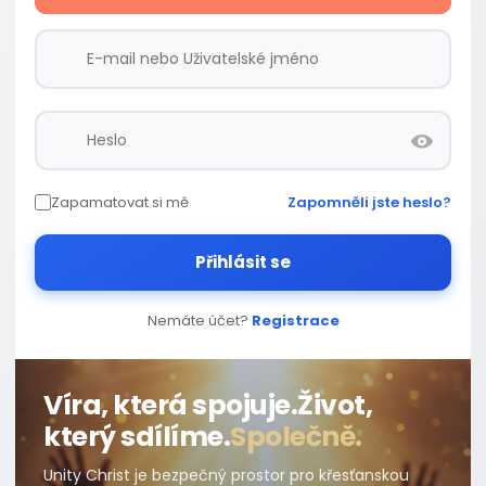
Zapamatovat si mě
Zapomněli jste heslo?
Přihlásit se
Nemáte účet?
Registrace
Víra, která spojuje.
Život,
který sdílíme.
Společně.
Unity Christ je bezpečný prostor pro křesťanskou