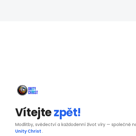
Vítejte
zpět!
Modlitby, svědectví a každodenní život víry — společně n
Unity Christ
.