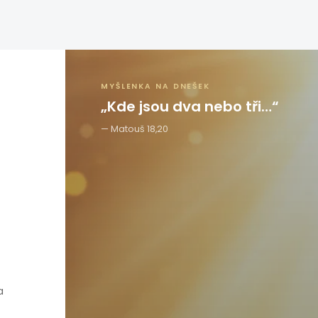
MYŠLENKA NA DNEŠEK
„Kde jsou dva nebo tři…“
Matouš 18,20
a