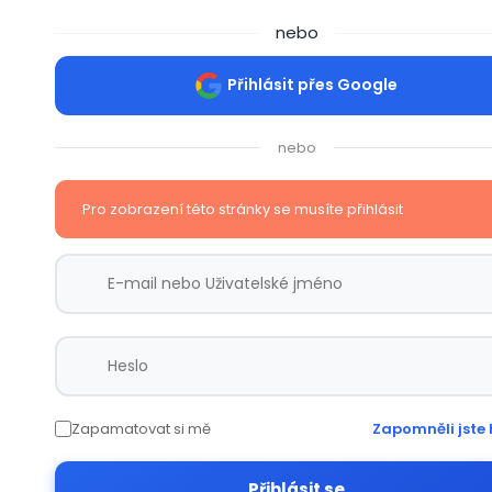
nebo
Přihlásit přes Google
nebo
Pro zobrazení této stránky se musíte přihlásit
Zapamatovat si mě
Zapomněli jste 
Přihlásit se