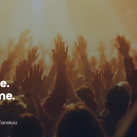
e.
me.
sťanskou