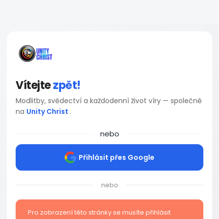
Vítejte
zpět!
Modlitby, svědectví a každodenní život víry — společně
na
Unity Christ
.
nebo
Přihlásit přes Google
nebo
Pro zobrazení této stránky se musíte přihlásit