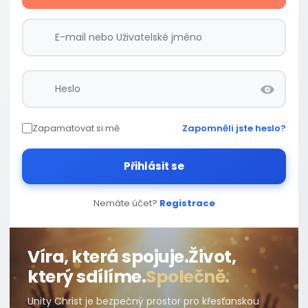
Zapamatovat si mě
Zapomněli jste heslo?
Přihlásit se
Nemáte účet?
Registrace
Víra, která spojuje.
Život,
který sdílíme.
Společně.
Unity Christ je bezpečný prostor pro křesťanskou