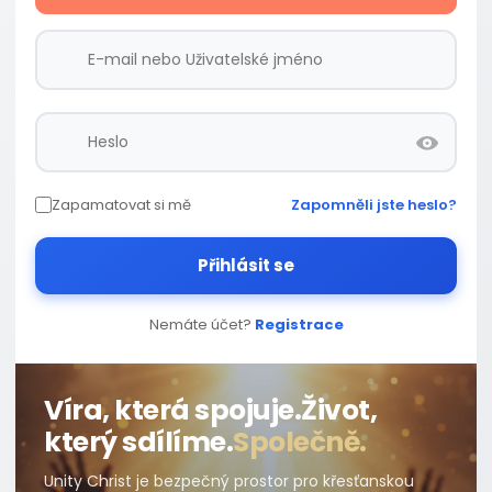
Zapamatovat si mě
Zapomněli jste heslo?
Přihlásit se
Nemáte účet?
Registrace
Víra, která spojuje.
Život,
který sdílíme.
Společně.
Unity Christ je bezpečný prostor pro křesťanskou