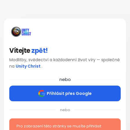
Vítejte
zpět!
Modlitby, svědectví a každodenní život víry — společně
na
Unity Christ
.
nebo
Přihlásit přes Google
nebo
Pro zobrazení této stránky se musíte přihlásit