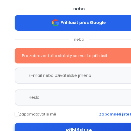
nebo
Přihlásit přes Google
nebo
Pro zobrazení této stránky se musíte přihlásit
Zapamatovat si mě
Zapomněli jste 
Přihlásit se