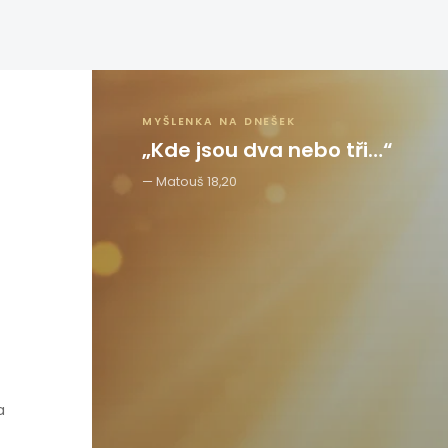
MYŠLENKA NA DNEŠEK
„Kde jsou dva nebo tři…“
Matouš 18,20
a