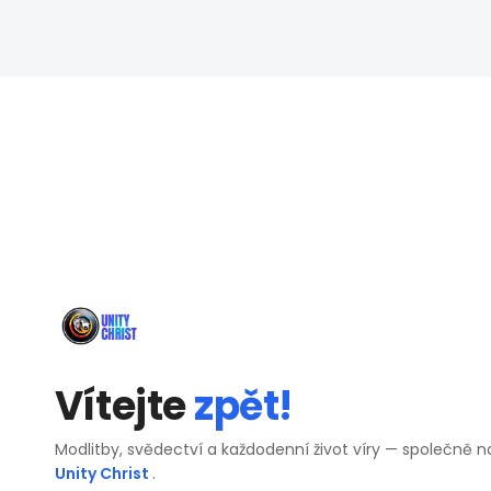
Vítejte
zpět!
Modlitby, svědectví a každodenní život víry — společně n
Unity Christ
.