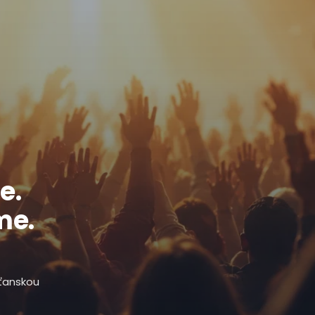
e.
me.
sťanskou