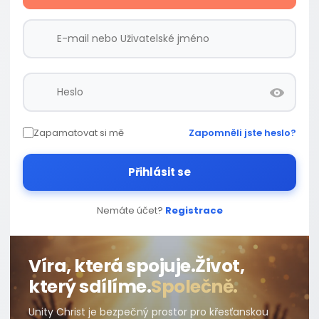
Zapamatovat si mě
Zapomněli jste heslo?
Přihlásit se
Nemáte účet?
Registrace
Víra, která spojuje.
Život,
který sdílíme.
Společně.
Unity Christ je bezpečný prostor pro křesťanskou