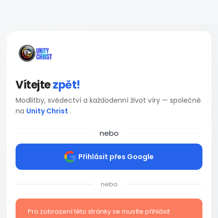
Vítejte
zpět!
Modlitby, svědectví a každodenní život víry — společně
na
Unity Christ
.
nebo
Přihlásit přes Google
nebo
Pro zobrazení této stránky se musíte přihlásit