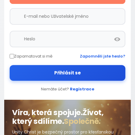
Zapamatovat si mě
Zapomněli jste heslo?
Přihlásit se
Nemáte účet?
Registrace
Víra, která spojuje.
Život,
který sdílíme.
Společně.
Unity Christ je bezpečný prostor pro křesťanskou