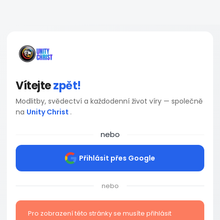
Vítejte
zpět!
Modlitby, svědectví a každodenní život víry — společně
na
Unity Christ
.
nebo
Přihlásit přes Google
nebo
Pro zobrazení této stránky se musíte přihlásit