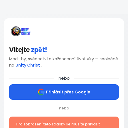
Vítejte
zpět!
Modlitby, svědectví a každodenní život víry — společně
na
Unity Christ
.
nebo
Přihlásit přes Google
nebo
Pro zobrazení této stránky se musíte přihlásit