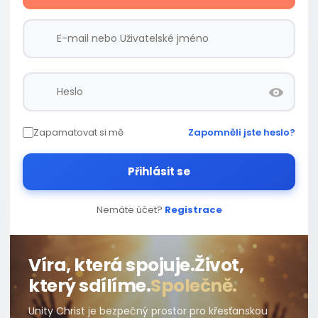
Zapamatovat si mě
Zapomněli jste heslo?
Přihlásit se
Nemáte účet?
Registrace
Víra, která spojuje.
Život,
který sdílíme.
Společně.
Unity Christ je bezpečný prostor pro křesťanskou