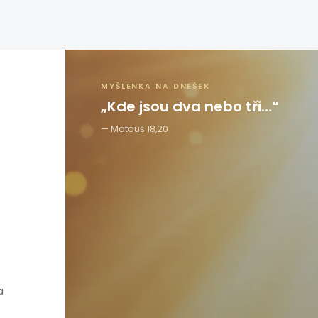
MYŠLENKA NA DNEŠEK
„Kde jsou dva nebo tři…“
Matouš 18,20
a