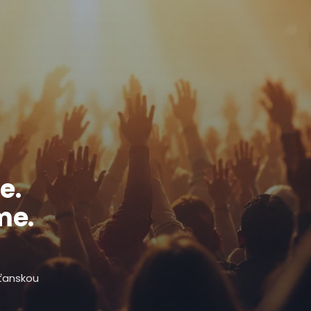
e.
me.
sťanskou