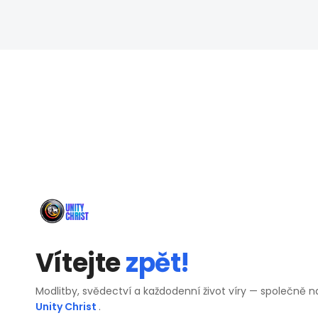
Vítejte
zpět!
Modlitby, svědectví a každodenní život víry — společně n
Unity Christ
.