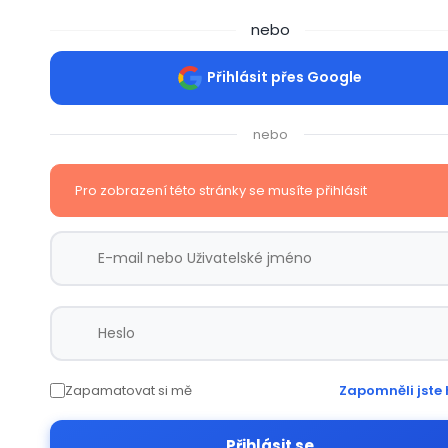
nebo
Přihlásit přes Google
nebo
Pro zobrazení této stránky se musíte přihlásit
Zapamatovat si mě
Zapomněli jste 
Přihlásit se