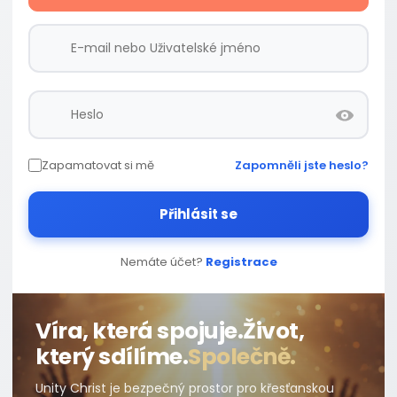
Zapamatovat si mě
Zapomněli jste heslo?
Přihlásit se
Nemáte účet?
Registrace
Víra, která spojuje.
Život,
který sdílíme.
Společně.
Unity Christ je bezpečný prostor pro křesťanskou