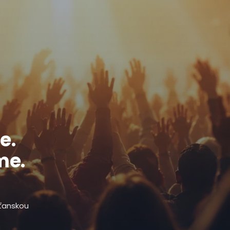
e.
me.
sťanskou