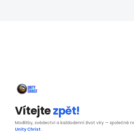
Vítejte
zpět!
Modlitby, svědectví a každodenní život víry — společně n
Unity Christ
.