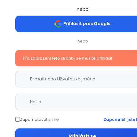
nebo
Přihlásit přes Google
nebo
Pro zobrazení této stránky se musíte přihlásit
Zapamatovat si mě
Zapomněli jste 
Přihlásit se