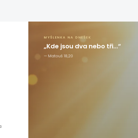
MYŠLENKA NA DNEŠEK
„Kde jsou dva nebo tři…“
Matouš 18,20
a