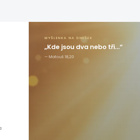
MYŠLENKA NA DNEŠEK
„Kde jsou dva nebo tři…“
Matouš 18,20
a