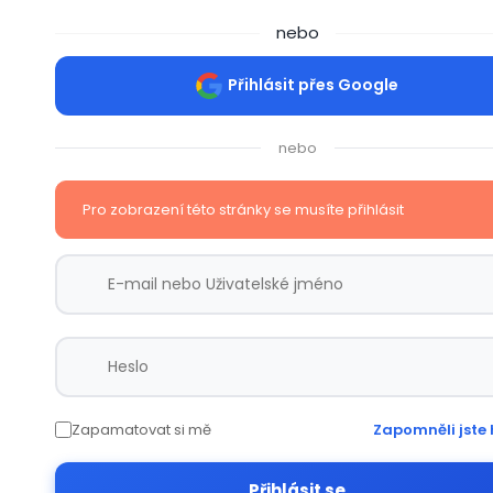
nebo
Přihlásit přes Google
nebo
Pro zobrazení této stránky se musíte přihlásit
Zapamatovat si mě
Zapomněli jste 
Přihlásit se