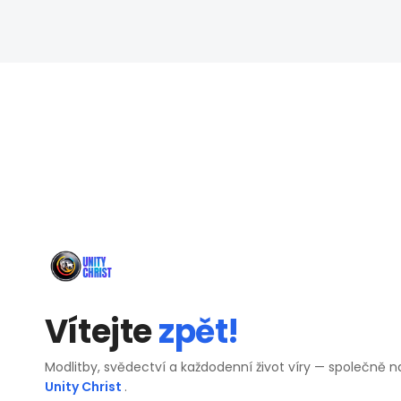
Vítejte
zpět!
Modlitby, svědectví a každodenní život víry — společně n
Unity Christ
.