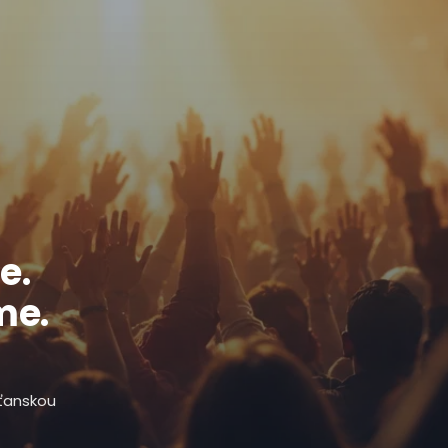
e.
me.
sťanskou