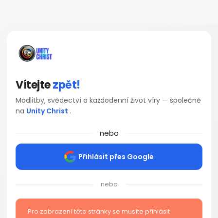
Vítejte
zpět!
Modlitby, svědectví a každodenní život víry — společně
na
Unity Christ
.
nebo
Přihlásit přes Google
nebo
Pro zobrazení této stránky se musíte přihlásit