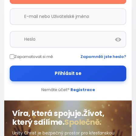
Zapamatovat si mě
Zapomněli jste heslo?
Přihlásit se
Nemáte účet?
Registrace
Víra, která spojuje.
Život,
který sdílíme.
Společně.
Unity Christ je bezpečný prostor pro křesťanskou