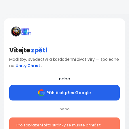
Vítejte
zpět!
Modlitby, svědectví a každodenní život víry — společně
na
Unity Christ
.
nebo
Přihlásit přes Google
nebo
Pro zobrazení této stránky se musíte přihlásit