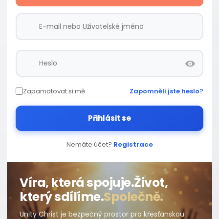
Zapamatovat si mě
Zapomněli jste heslo?
Přihlásit se
Nemáte účet?
Registrace
Víra, která spojuje.
Život,
který sdílíme.
Společně.
Unity Christ je bezpečný prostor pro křesťanskou