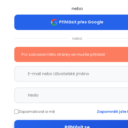
nebo
Přihlásit přes Google
nebo
Pro zobrazení této stránky se musíte přihlásit
Zapamatovat si mě
Zapomněli jste 
Přihlásit se