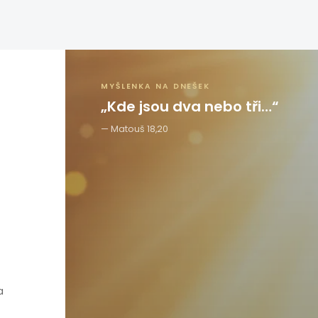
MYŠLENKA NA DNEŠEK
„Kde jsou dva nebo tři…“
Matouš 18,20
a