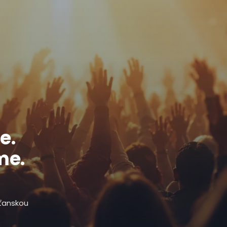
e.
me.
sťanskou