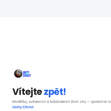
Vítejte
zpět!
Modlitby, svědectví a každodenní život víry — společně n
Unity Christ
.