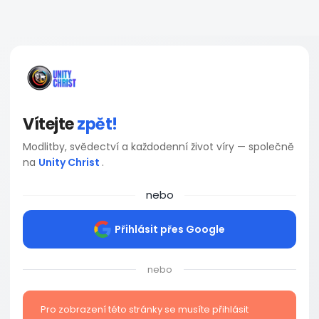
Vítejte
zpět!
Modlitby, svědectví a každodenní život víry — společně
na
Unity Christ
.
nebo
Přihlásit přes Google
nebo
Pro zobrazení této stránky se musíte přihlásit