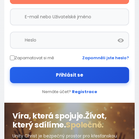
Zapamatovat si mě
Zapomněli jste heslo?
Přihlásit se
Nemáte účet?
Registrace
Víra, která spojuje.
Život,
který sdílíme.
Společně.
Unity Christ je bezpečný prostor pro křesťanskou