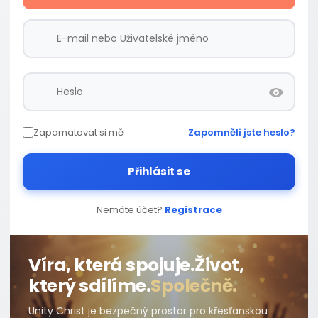
Zapamatovat si mě
Zapomněli jste heslo?
Přihlásit se
Nemáte účet?
Registrace
Víra, která spojuje.
Život,
který sdílíme.
Společně.
Unity Christ je bezpečný prostor pro křesťanskou