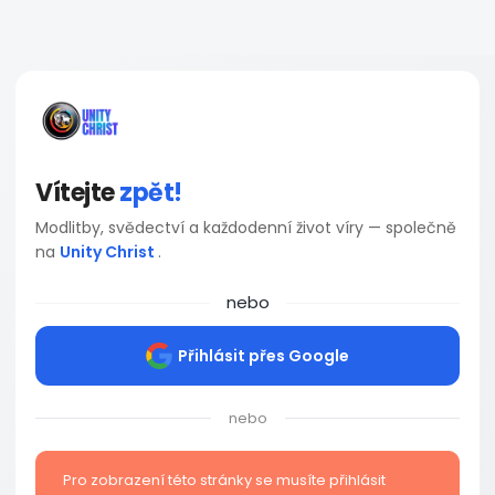
Vítejte
zpět!
Modlitby, svědectví a každodenní život víry — společně
na
Unity Christ
.
nebo
Přihlásit přes Google
nebo
Pro zobrazení této stránky se musíte přihlásit