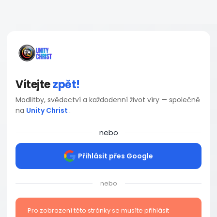
Vítejte
zpět!
Modlitby, svědectví a každodenní život víry — společně
na
Unity Christ
.
nebo
Přihlásit přes Google
nebo
Pro zobrazení této stránky se musíte přihlásit