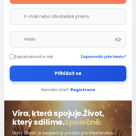
Zapamatovat si mě
Zapomněli jste heslo?
Přihlásit se
Nemáte účet?
Registrace
Víra, která spojuje.
Život,
který sdílíme.
Společně.
Unity Christ je bezpečný prostor pro křesťanskou