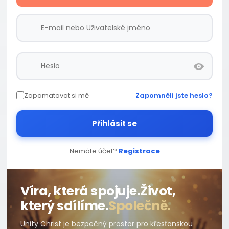
Zapamatovat si mě
Zapomněli jste heslo?
Přihlásit se
Nemáte účet?
Registrace
Víra, která spojuje.
Život,
který sdílíme.
Společně.
Unity Christ je bezpečný prostor pro křesťanskou