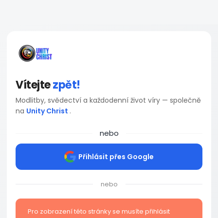
Vítejte
zpět!
Modlitby, svědectví a každodenní život víry — společně
na
Unity Christ
.
nebo
Přihlásit přes Google
nebo
Pro zobrazení této stránky se musíte přihlásit