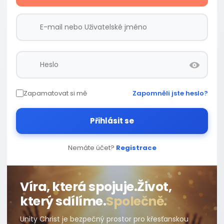
Zapamatovat si mě
Zapomněli jste heslo?
Přihlásit se
Nemáte účet?
Registrace
Víra, která spojuje.
Život,
který sdílíme.
Společně.
Unity Christ je bezpečný prostor pro křesťanskou