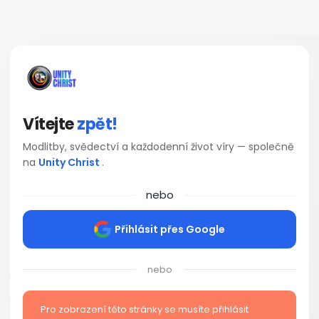
Vítejte
zpět!
Modlitby, svědectví a každodenní život víry — společně
na
Unity Christ
.
nebo
Přihlásit přes Google
nebo
Pro zobrazení této stránky se musíte přihlásit