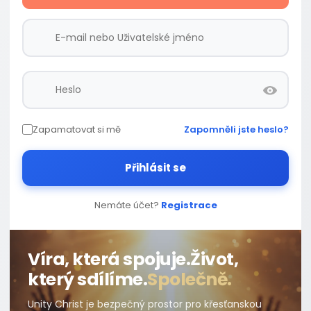
Zapamatovat si mě
Zapomněli jste heslo?
Přihlásit se
Nemáte účet?
Registrace
Víra, která spojuje.
Život,
který sdílíme.
Společně.
Unity Christ je bezpečný prostor pro křesťanskou