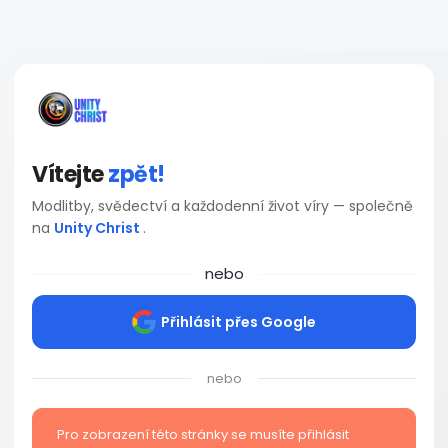
Vítejte
zpět!
Modlitby, svědectví a každodenní život víry — společně
na
Unity Christ
.
nebo
Přihlásit přes Google
nebo
Pro zobrazení této stránky se musíte přihlásit