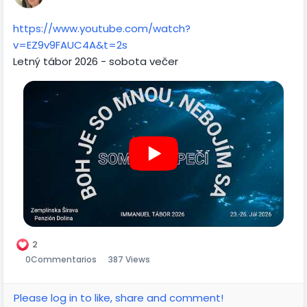
https://www.youtube.com/watch?
v=EZ9v9FAUC4A&t=2s
Letný tábor 2026 - sobota večer
2
0
Commentarios
387 Views
Please log in to like, share and comment!