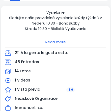
Vysielanie
Sledujte naše pravidelné vysielanie každý týždeň v
Nedeľu 10:30 - Bohoslužby
Stredu 19:30 - Biblické Vyučovanie
Štvrtok 20:00 - Modlitby v aplikácií Zoom
Read more
Tešíme sa na spoločné chvíle!
211 A la gente le gusta esto.
48 Entradas
14 Fotos
1 Videos
1 Vista previa
5.0
Neziskové Organizace
Immanuel, n.o.