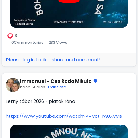
3
0
Commentarios
233 Views
Please log in to like, share and comment!
Immanuel - Ceo Rado Mikula
hace 14 días
-
Translate
Letný tábor 2026 - piatok ráno
https://www.youtube.com/watch?v=Vct-rAUXVMs