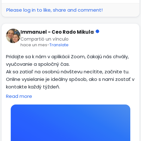
Please log in to like, share and comment!
Immanuel - Ceo Rado Mikula
Compartió un vínculo
hace un mes
-
Translate
Pridajte sa k nám v aplikácii Zoom, čakajú nás chvály,
vyučovanie a spoločný čas.
Ak sa zatiaľ na osobnú návštevu necítite, začnite tu.
Online vysielanie je ideálny spôsob, ako s nami zostať v
kontakte každý týždeň.
Read more
Každú stredu o 19:30