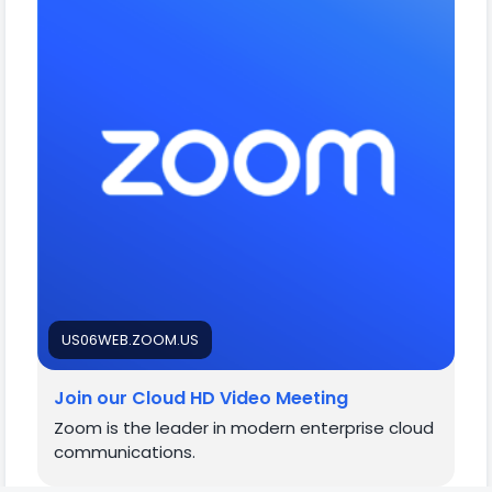
https://us06web.zoom.us/j/7594380580?
pwd=cXJ4NG1lQXZTTjF3RXpjVjVJN3Qvdz09
US06WEB.ZOOM.US
Join our Cloud HD Video Meeting
Zoom is the leader in modern enterprise cloud
communications.