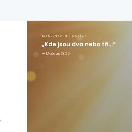
MYŠLENKA NA DNEŠEK
„Kde jsou dva nebo tři…“
Matouš 18,20
a