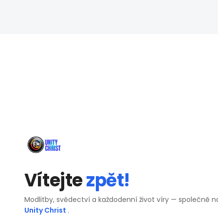
Vítejte
zpět!
Modlitby, svědectví a každodenní život víry — společně n
Unity Christ
.