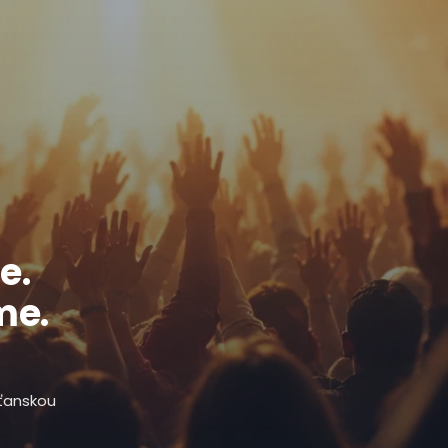
e.
me.
sťanskou