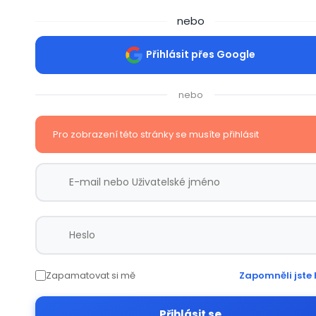
nebo
Přihlásit přes Google
nebo
Pro zobrazení této stránky se musíte přihlásit
Zapamatovat si mě
Zapomněli jste 
Přihlásit se