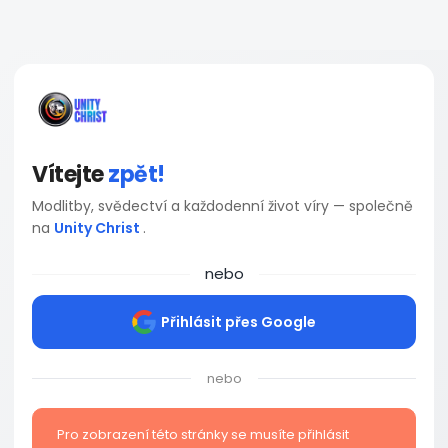
Vítejte
zpět!
Modlitby, svědectví a každodenní život víry — společně
na
Unity Christ
.
nebo
Přihlásit přes Google
nebo
Pro zobrazení této stránky se musíte přihlásit