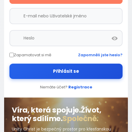
Zapamatovat si mě
Zapomněli jste heslo?
Přihlásit se
Nemáte účet?
Registrace
Víra, která spojuje.
Život,
který sdílíme.
Společně.
Unity Christ je bezpečný prostor pro křesťanskou