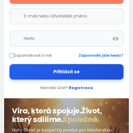
Zapamatovat si mě
Zapomněli jste heslo?
Přihlásit se
Nemáte účet?
Registrace
Víra, která spojuje.
Život,
který sdílíme.
Společně.
Unity Christ je bezpečný prostor pro křesťanskou