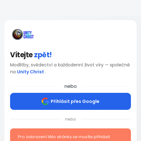
Vítejte
zpět!
Modlitby, svědectví a každodenní život víry — společně
na
Unity Christ
.
nebo
Přihlásit přes Google
nebo
Pro zobrazení této stránky se musíte přihlásit