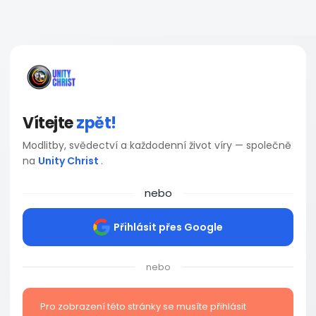
Vítejte
zpět!
Modlitby, svědectví a každodenní život víry — společně
na
Unity Christ
.
nebo
Přihlásit přes Google
nebo
Pro zobrazení této stránky se musíte přihlásit