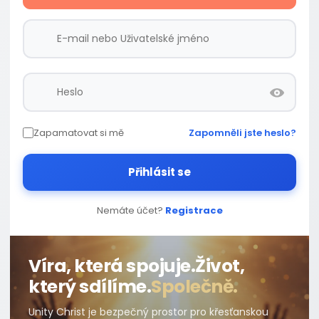
Zapamatovat si mě
Zapomněli jste heslo?
Přihlásit se
Nemáte účet?
Registrace
Víra, která spojuje.
Život,
který sdílíme.
Společně.
Unity Christ je bezpečný prostor pro křesťanskou