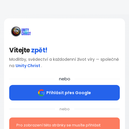
Vítejte
zpět!
Modlitby, svědectví a každodenní život víry — společně
na
Unity Christ
.
nebo
Přihlásit přes Google
nebo
Pro zobrazení této stránky se musíte přihlásit