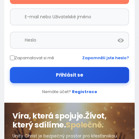
Zapamatovat si mě
Zapomněli jste heslo?
Přihlásit se
Nemáte účet?
Registrace
Víra, která spojuje.
Život,
který sdílíme.
Společně.
Unity Christ je bezpečný prostor pro křesťanskou