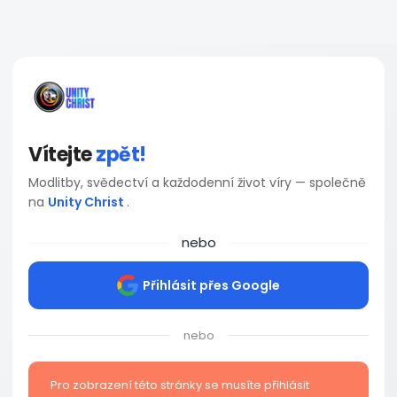
Vítejte
zpět!
Modlitby, svědectví a každodenní život víry — společně
na
Unity Christ
.
nebo
Přihlásit přes Google
nebo
Pro zobrazení této stránky se musíte přihlásit