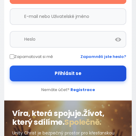
Zapamatovat si mě
Zapomněli jste heslo?
Přihlásit se
Nemáte účet?
Registrace
Víra, která spojuje.
Život,
který sdílíme.
Společně.
Unity Christ je bezpečný prostor pro křesťanskou