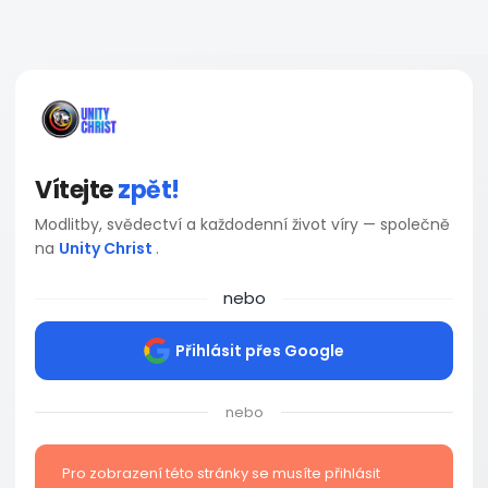
Vítejte
zpět!
Modlitby, svědectví a každodenní život víry — společně
na
Unity Christ
.
nebo
Přihlásit přes Google
nebo
Pro zobrazení této stránky se musíte přihlásit