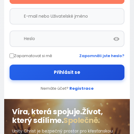
Zapamatovat si mě
Zapomněli jste heslo?
Přihlásit se
Nemáte účet?
Registrace
Víra, která spojuje.
Život,
který sdílíme.
Společně.
Unity Christ je bezpečný prostor pro křesťanskou