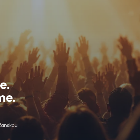
e.
me.
sťanskou