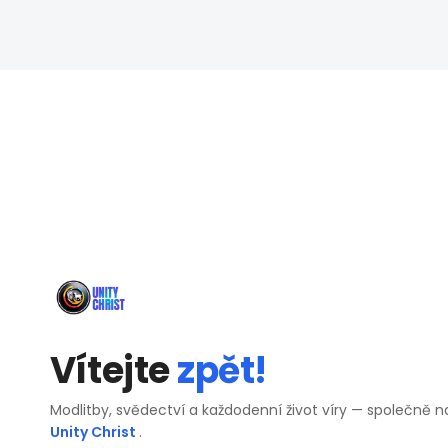
Vítejte
zpět!
Modlitby, svědectví a každodenní život víry — společně n
Unity Christ
.