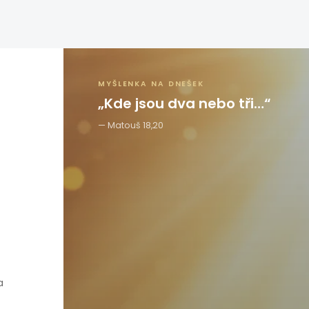
MYŠLENKA NA DNEŠEK
„Kde jsou dva nebo tři…“
Matouš 18,20
a