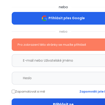
nebo
Přihlásit přes Google
nebo
Pro zobrazení této stránky se musíte přihlásit
Zapamatovat si mě
Zapomněli jste 
Přihlásit se