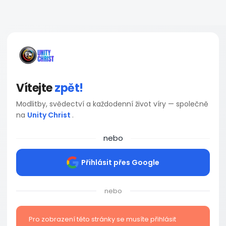
Vítejte
zpět!
Modlitby, svědectví a každodenní život víry — společně
na
Unity Christ
.
nebo
Přihlásit přes Google
nebo
Pro zobrazení této stránky se musíte přihlásit