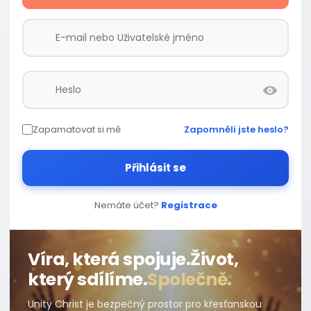
Zapamatovat si mě
Zapomněli jste heslo?
Přihlásit se
Nemáte účet?
Registrace
Víra, která spojuje.
Život,
který sdílíme.
Společně.
Unity Christ je bezpečný prostor pro křesťanskou