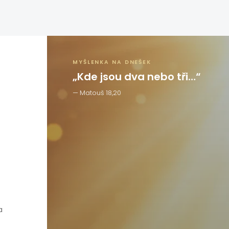
MYŠLENKA NA DNEŠEK
„Kde jsou dva nebo tři…“
Matouš 18,20
a