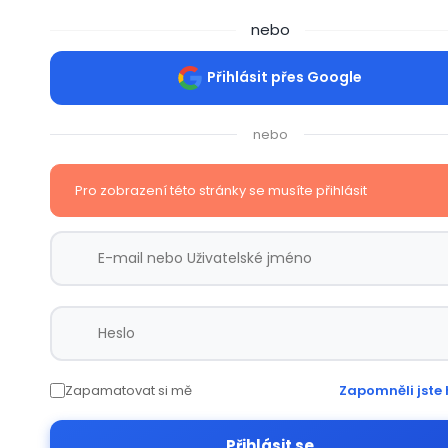
nebo
Přihlásit přes Google
nebo
Pro zobrazení této stránky se musíte přihlásit
Zapamatovat si mě
Zapomněli jste 
Přihlásit se