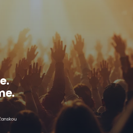
e.
me.
sťanskou