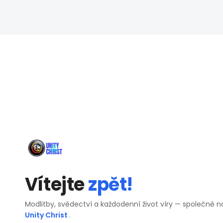
Vítejte
zpět!
Modlitby, svědectví a každodenní život víry — společně n
Unity Christ
.