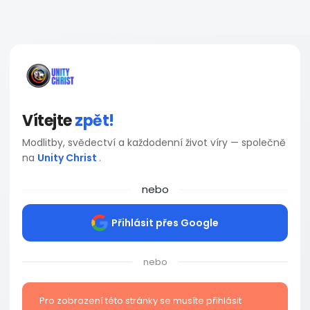
Vítejte
zpět!
Modlitby, svědectví a každodenní život víry — společně
na
Unity Christ
.
nebo
Přihlásit přes Google
nebo
Pro zobrazení této stránky se musíte přihlásit