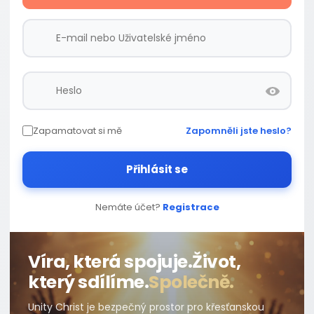
Zapamatovat si mě
Zapomněli jste heslo?
Přihlásit se
Nemáte účet?
Registrace
Víra, která spojuje.
Život,
který sdílíme.
Společně.
Unity Christ je bezpečný prostor pro křesťanskou