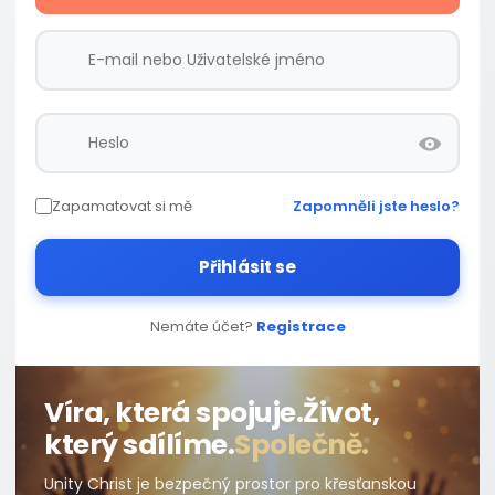
Zapamatovat si mě
Zapomněli jste heslo?
Přihlásit se
Nemáte účet?
Registrace
Víra, která spojuje.
Život,
který sdílíme.
Společně.
Unity Christ je bezpečný prostor pro křesťanskou