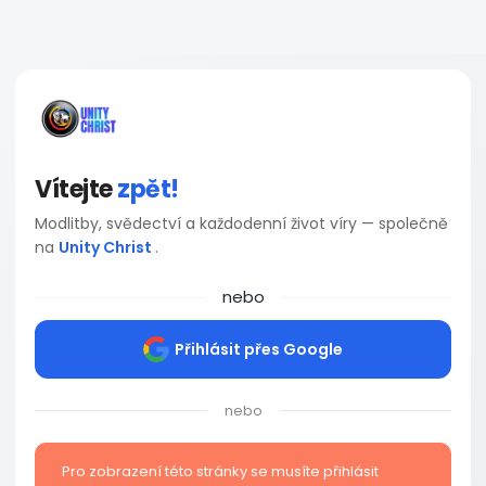
Vítejte
zpět!
Modlitby, svědectví a každodenní život víry — společně
na
Unity Christ
.
nebo
Přihlásit přes Google
nebo
Pro zobrazení této stránky se musíte přihlásit