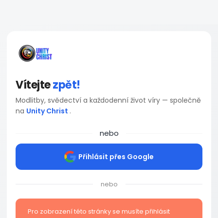
Vítejte
zpět!
Modlitby, svědectví a každodenní život víry — společně
na
Unity Christ
.
nebo
Přihlásit přes Google
nebo
Pro zobrazení této stránky se musíte přihlásit