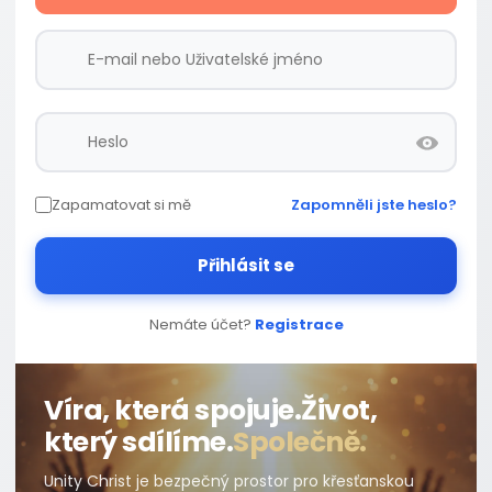
Zapamatovat si mě
Zapomněli jste heslo?
Přihlásit se
Nemáte účet?
Registrace
Víra, která spojuje.
Život,
který sdílíme.
Společně.
Unity Christ je bezpečný prostor pro křesťanskou