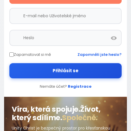
Zapamatovat si mě
Zapomněli jste heslo?
Přihlásit se
Nemáte účet?
Registrace
Víra, která spojuje.
Život,
který sdílíme.
Společně.
Unity Christ je bezpečný prostor pro křesťanskou