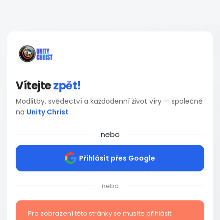
Vítejte
zpět!
Modlitby, svědectví a každodenní život víry — společně
na
Unity Christ
.
nebo
Přihlásit přes Google
nebo
Pro zobrazení této stránky se musíte přihlásit