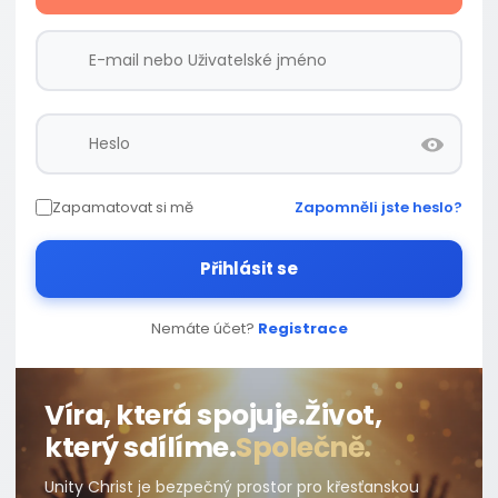
Zapamatovat si mě
Zapomněli jste heslo?
Přihlásit se
Nemáte účet?
Registrace
Víra, která spojuje.
Život,
který sdílíme.
Společně.
Unity Christ je bezpečný prostor pro křesťanskou