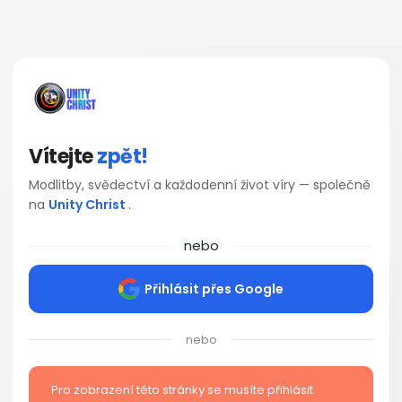
Vítejte
zpět!
Modlitby, svědectví a každodenní život víry — společně
na
Unity Christ
.
nebo
Přihlásit přes Google
nebo
Pro zobrazení této stránky se musíte přihlásit