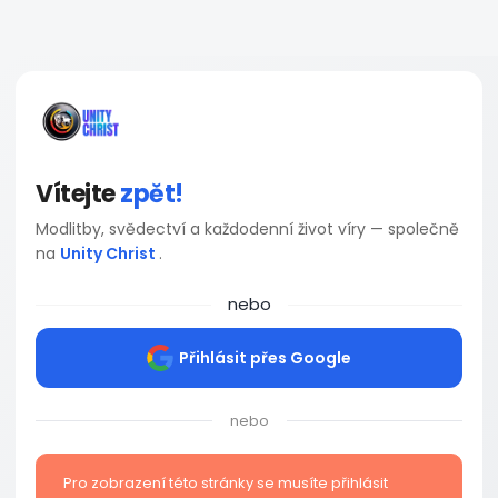
Vítejte
zpět!
Modlitby, svědectví a každodenní život víry — společně
na
Unity Christ
.
nebo
Přihlásit přes Google
nebo
Pro zobrazení této stránky se musíte přihlásit