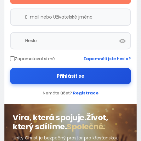
Zapamatovat si mě
Zapomněli jste heslo?
Přihlásit se
Nemáte účet?
Registrace
Víra, která spojuje.
Život,
který sdílíme.
Společně.
Unity Christ je bezpečný prostor pro křesťanskou