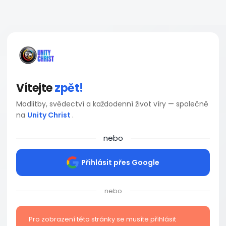
Vítejte
zpět!
Modlitby, svědectví a každodenní život víry — společně
na
Unity Christ
.
nebo
Přihlásit přes Google
nebo
Pro zobrazení této stránky se musíte přihlásit