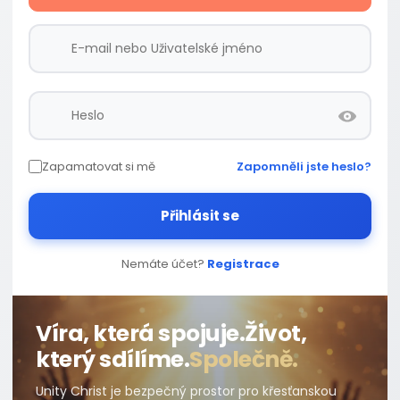
Zapamatovat si mě
Zapomněli jste heslo?
Přihlásit se
Nemáte účet?
Registrace
Víra, která spojuje.
Život,
který sdílíme.
Společně.
Unity Christ je bezpečný prostor pro křesťanskou