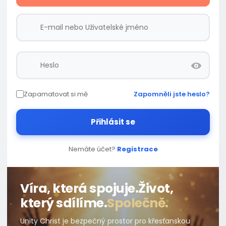
Zapamatovat si mě
Zapomněli jste heslo?
Přihlásit se
Nemáte účet?
Registrace
Víra, která spojuje.
Život,
který sdílíme.
Společně.
Unity Christ je bezpečný prostor pro křesťanskou