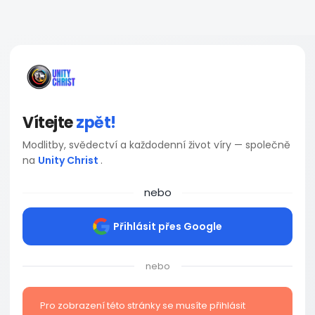
Vítejte
zpět!
Modlitby, svědectví a každodenní život víry — společně
na
Unity Christ
.
nebo
Přihlásit přes Google
nebo
Pro zobrazení této stránky se musíte přihlásit