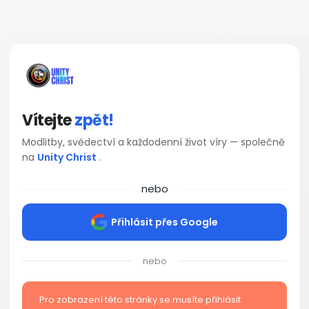
Vítejte
zpět!
Modlitby, svědectví a každodenní život víry — společně
na
Unity Christ
.
nebo
Přihlásit přes Google
nebo
Pro zobrazení této stránky se musíte přihlásit