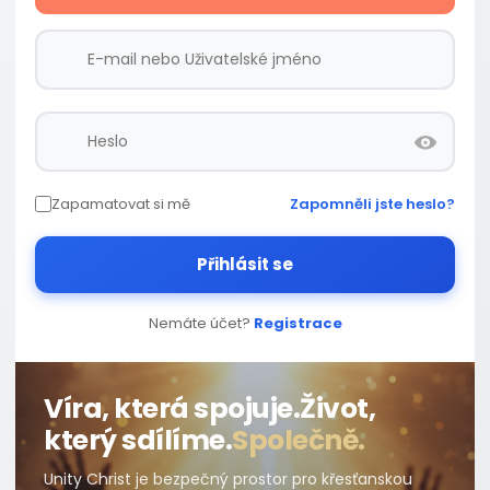
Zapamatovat si mě
Zapomněli jste heslo?
Přihlásit se
Nemáte účet?
Registrace
Víra, která spojuje.
Život,
který sdílíme.
Společně.
Unity Christ je bezpečný prostor pro křesťanskou