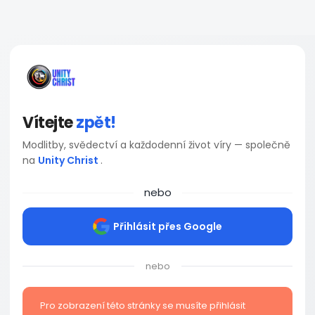
Vítejte
zpět!
Modlitby, svědectví a každodenní život víry — společně
na
Unity Christ
.
nebo
Přihlásit přes Google
nebo
Pro zobrazení této stránky se musíte přihlásit