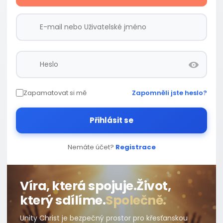
Zapamatovat si mě
Zapomněli jste heslo?
Přihlásit se
Nemáte účet?
Registrace
Víra, která spojuje.
Život,
který sdílíme.
Společně.
Unity Christ je bezpečný prostor pro křesťanskou