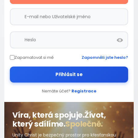
Zapamatovat si mě
Zapomněli jste heslo?
Přihlásit se
Nemáte účet?
Registrace
Víra, která spojuje.
Život,
který sdílíme.
Společně.
Unity Christ je bezpečný prostor pro křesťanskou