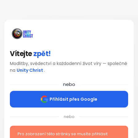
Vítejte
zpět!
Modlitby, svědectví a každodenní život víry — společně
na
Unity Christ
.
nebo
Přihlásit přes Google
nebo
Pro zobrazení této stránky se musíte přihlásit