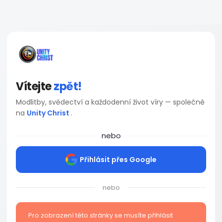
Vítejte
zpět!
Modlitby, svědectví a každodenní život víry — společně
na
Unity Christ
.
nebo
Přihlásit přes Google
nebo
Pro zobrazení této stránky se musíte přihlásit