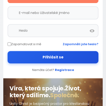
Zapamatovat si mě
Zapomněli jste heslo?
Přihlásit se
Nemáte účet?
Registrace
Víra, která spojuje.
Život,
který sdílíme.
Společně.
Unity Christ je bezpečný prostor pro křesťanskou