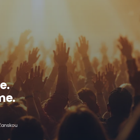
e.
me.
sťanskou