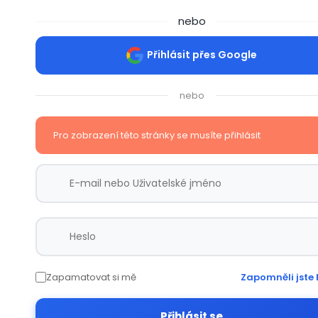
nebo
Přihlásit přes Google
nebo
Pro zobrazení této stránky se musíte přihlásit
Zapamatovat si mě
Zapomněli jste 
Přihlásit se