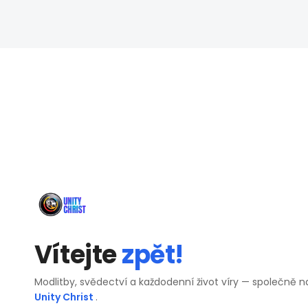
Vítejte
zpět!
Modlitby, svědectví a každodenní život víry — společně n
Unity Christ
.