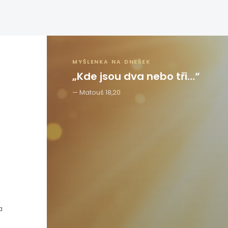
MYŠLENKA NA DNEŠEK
„Kde jsou dva nebo tři…“
Matouš 18,20
a