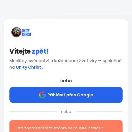
Vítejte
zpět!
Modlitby, svědectví a každodenní život víry — společně
na
Unity Christ
.
nebo
Přihlásit přes Google
nebo
Pro zobrazení této stránky se musíte přihlásit