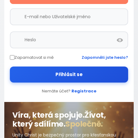
Zapamatovat si mě
Zapomněli jste heslo?
Přihlásit se
Nemáte účet?
Registrace
Víra, která spojuje.
Život,
který sdílíme.
Společně.
Unity Christ je bezpečný prostor pro křesťanskou